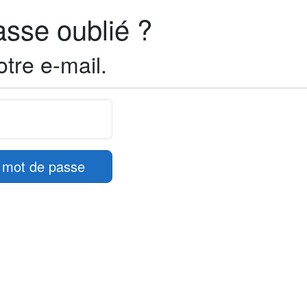
asse oublié ?
otre e-mail.
le mot de passe